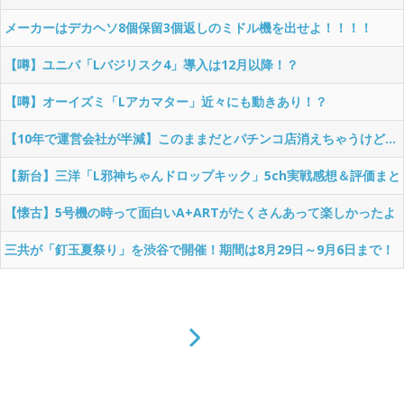
メーカーはデカヘソ8個保留3個返しのミドル機を出せよ！！！！
【噂】ユニバ「Lバジリスク4」導入は12月以降！？
【噂】オーイズミ「Lアカマター」近々にも動きあり！？
【10年で運営会社が半減】このままだとパチンコ店消えちゃうけど…
それでいいの？
【新台】三洋「L邪神ちゃんドロップキック」5ch実戦感想＆評価まと
め！「吸い込み爆速で出玉伸びないSAO2」「AT当てても50G以内に
【懐古】5号機の時って面白いA+ARTがたくさんあって楽しかったよ
1/200か1/500引かないと話にならない」等
な
三共が「釘玉夏祭り」を渋谷で開催！期間は8月29日～9月6日まで！