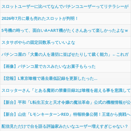
スロットユーザーに比べてなんでパチンコユーザーってリテラシーが
ここまで低いんだろうか…
2026年7月に最も売れたスロットが判明！
5号機の時って、面白いA+ART機がたくさんあって楽しかったよなｗ
ｗｗ
スタサポやらの固定回数系っていいよな
パチンコ屋の「大量の人を適切に並ばせたりして裁く能力」←これガ
チで凄いよなｗｗｗ
【画像】パチンコ屋でカスみたいなお菓子もらった
【悲報】L東京喰種で過去最低記録を更新したった…
スロッターさん「とある魔術の禁書目録2は喰種を超える事を意識して
作ってるだけあって、演出・ゲーム性は東京喰種よりも良い」
【新台】平和「L転生王女と天才令嬢の魔法革命」公式の機種情報が公
開！Wヒロインでボーナスループ革命！
【新台】山佐「LモンキーターンRED」特報映像公開！王道から挑戦へ
配信見ただけで台を語る評論家みたいなユーザー増えすぎじゃない？