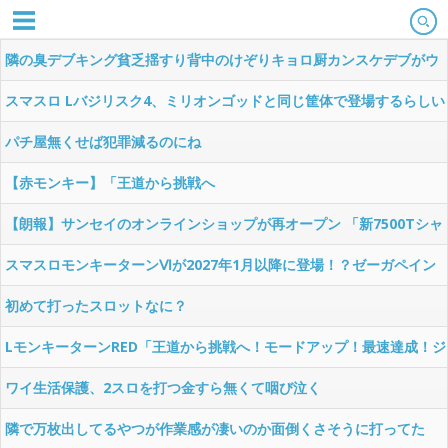
隣の臭デブキング貧乏揺すり背中のけぞりキョロ厨カンスケデブがウ
ザすぎて心が折れそう…
スマスロ Lバジリスク4、ミリオンゴッドと同じ筐体で登場するらしい
パチ屋無くせば犯罪減るのにね
【赤モンキー】「王道から挑戦へ
【朗報】サンセイのオンラインショップが再オープン 「新7500Tシャ
ツ」「BOX of GARO」「Wall of GARO」が追加されてるぞ
スマスロモンキーターンⅥが2027年1月以降に登場！？ゼーガペイン
は抱き合わせなの…？
初めて打ったスロットなに？
LモンキーターンRED「王道から挑戦へ！モードアップ！最速達成！ジ
ャックイン！７揃い！」←まったくの別物っぽいけど流行るんか！？
ワイ生活保護、2スロを打つ金すら無くて咽び泣く
隣で万枚出してるやつが作業感が凄いのか面倒くさそうに打ってた