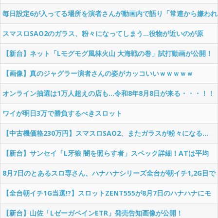
毎日設定6が入ってる場所を演者さんが動画内で語り「常連から嫌われ
る行為では？」と物議
スマスロSAO2のガラス、粉々になってしまう…役物が近いのが原
因！？
【新台】ネット「Lモグモグ風林火山 大海戦の巻」試打動画が公開！
【画像】真のジャグラー演者さんの姿がカッコいいｗｗｗｗｗ
オンライン抽選は1万人超えの店も…令和8年8月8日が来る・・・！！
ワイが明日3万で勝負するべきスロット
【中古機価格230万円】スマスロSAO2、またガラスが粉々になる…
【新台】サンセイ「L牙狼 闇を照らす者」スペック詳細！ATは平均
740枚が82.6％ループ！
8月7日のとあるスロ専さん、ハナハナシリーズ全台が朝イチ1,2G目で
全台当たるという挙動を見せてしまうｗｗｗこれってｍ…
【全台朝イチ1G当選!?】スロットZENT555が8月7日のハナハナにモ
ーニングを仕込んだらしいｗｗｗｗ
【新台】山佐「LゼーガペインETR」発売告知画像が公開！