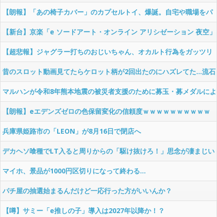
金も使わずネガキャンって害悪だろ
【朗報】「あの椅子カバー」のカプセルトイ、爆誕。自宅や職場をパ
チンコ屋にしちゃおうｗｗｗ
【新台】京楽「e ソードアート・オンライン アリシゼーション 夜空」
感想・評判・まとめ！話題のフェアスタート、原作ファンから評価さ
【超悲報】ジャグラー打ちのおじいちゃん、オカルト行為をガッツリ
れてる演出はどうよ！？
晒されてしまう…
昔のスロット動画見てたらケロット柄が2回出たのにハズレてた…流石
にヤバすぎじゃね？
マルハンが令和8年熊本地震の被災者支援のために募玉・募メダルによ
る寄付活動をスタート！
【朗報】eエデンズゼロの色保留変化の信頼度ｗｗｗｗｗｗｗｗｗｗ
兵庫県姫路市の「LEON」が8月16日で閉店へ
デカヘソ喰種でLT入ると周りからの「駆け抜けろ！」思念が凄まじい
んだが
マイホ、景品が1000円区切りになって終わる…
パチ屋の抽選始まるんだけど一応行った方がいいんか？
【噂】サミー「e推しの子」導入は2027年以降か！？